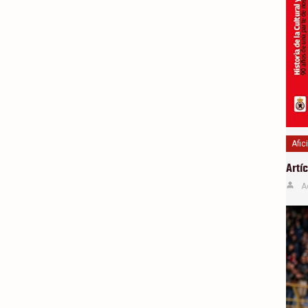
Afic
Artí
A