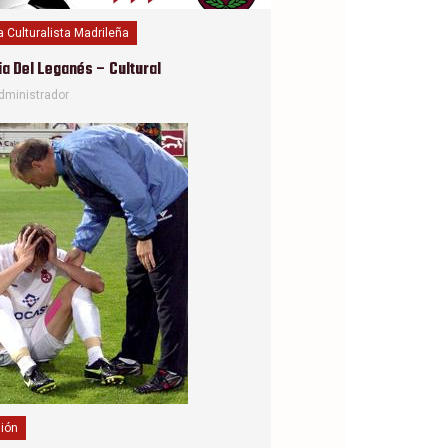
 Culturalista Madrileña
ia Del Leganés – Cultural
dministrador
ión