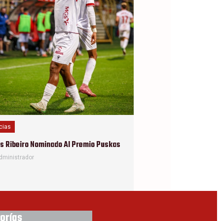
cias
s Ribeiro Nominado Al Premio Puskas
dministrador
orías