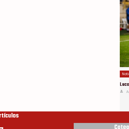
Noti
Luca
A
rtículos
Categ