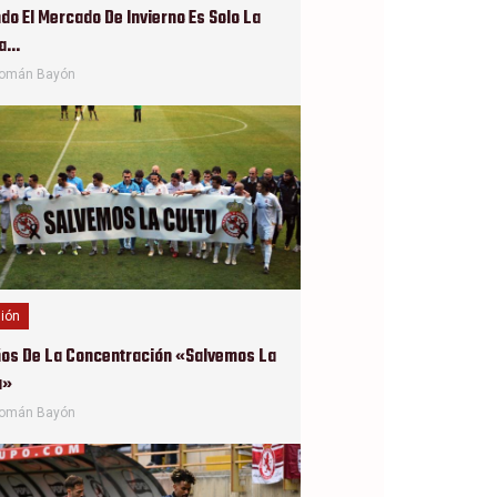
do El Mercado De Invierno Es Solo La
ta…
omán Bayón
ión
ños De La Concentración «Salvemos La
u»
omán Bayón