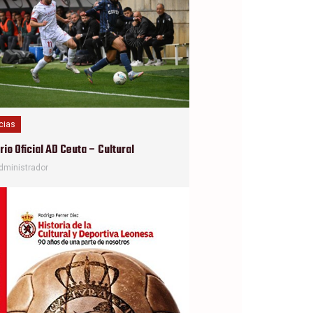
cias
io Oficial AD Ceuta – Cultural
dministrador