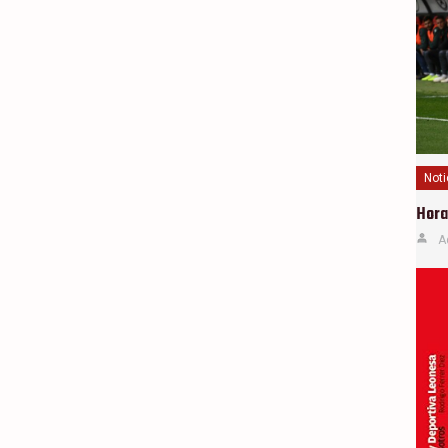
Noti
Horar
A