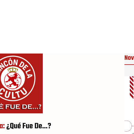
Nov
a:
¿Qué Fue De...?