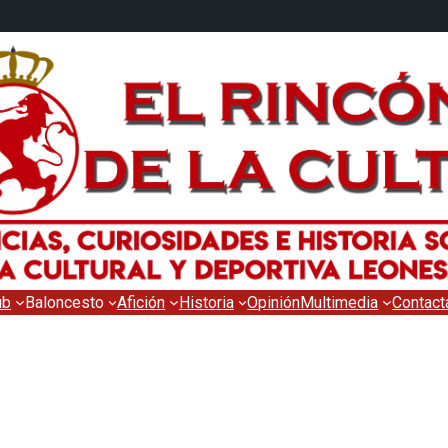
ub
Baloncesto
Afición
Historia
Opinión
Multimedia
Contact