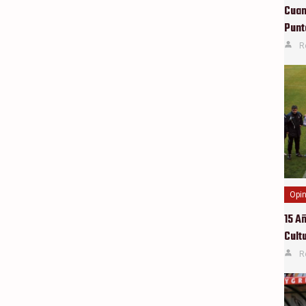
Cuan
Pun
R
Opin
15 A
Cult
R