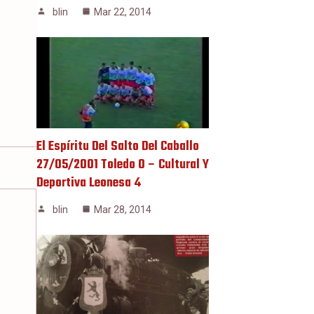
blin
Mar 22, 2014
El Espíritu Del Salto Del Caballo
27/05/2001 Toledo 0 – Cultural Y
Deportiva Leonesa 4
blin
Mar 28, 2014