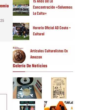
15 Años De La
remio
Concentración «Salvemos
La Cultu»
025
Horario Oficial AD Ceuta –
Cultural
Artículos Culturalistas En
Amazon
Galería De Noticias