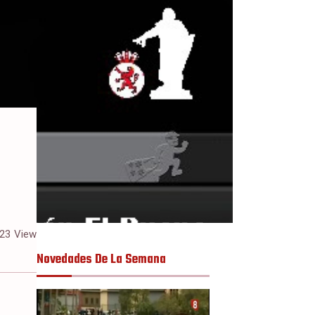
23
View
Novedades De La Semana