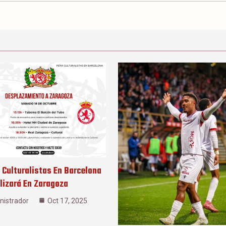
 Culturalistas En Barcelona
lizará En Zaragoza
nistrador
Oct 17, 2025