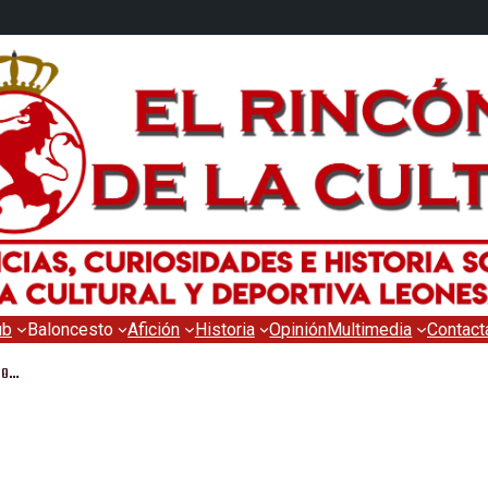
ub
Baloncesto
Afición
Historia
Opinión
Multimedia
Contact
ndo…