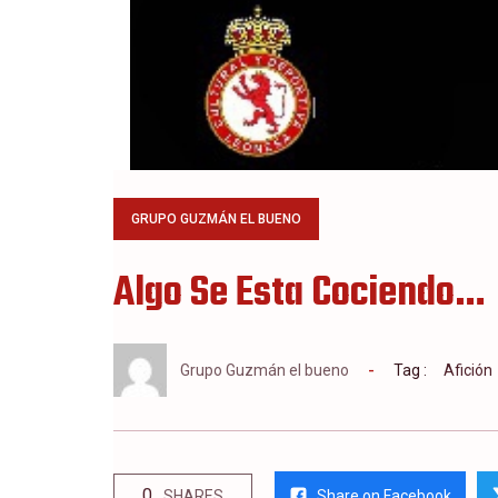
GRUPO GUZMÁN EL BUENO
Algo Se Esta Cociendo…
Grupo Guzmán el bueno
Tag :
Afición
0
Share on Facebook
SHARES