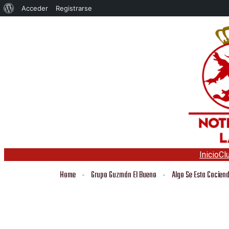
Acerca
Acceder
Registrarse
de
WordPress
Inicio
Cl
Home
Grupo Guzmán El Bueno
Algo Se Esta Cocie